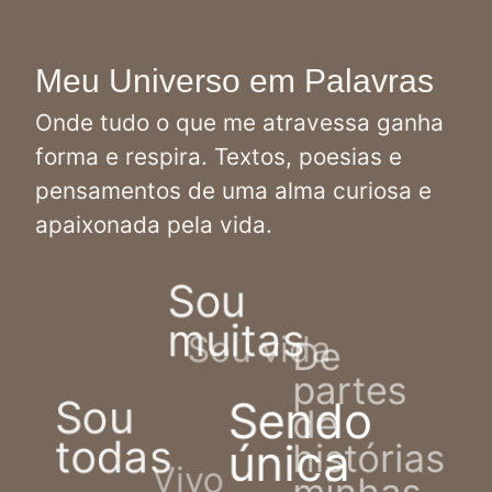
Meu Universo em Palavras
Onde tudo o que me atravessa ganha
forma e respira. Textos, poesias e
pensamentos de uma alma curiosa e
apaixonada pela vida.
Sou
muitas
Sou vida
De
partes
Sendo
Sou
de
todas
única
histórias
Vivo